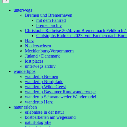
unterwegs
Bremen und Bremerhaven
mit dem Fahrrad
bremen archiv
Christophs Radreise 2024: von Bremen nach Feldkirch / 
Christophs Radreise 2023: von Bremen nach Burt
Harz
Niedersachsen
Mecklenburg-Vorpommern
Jütland / Dänemark
lost places
unterwegs archiv
wandertipps
wandertip Bremen
wandertip Nordpfade
wandertip Wilde Geest
wandertip Bassumer Rundwanderwege
wandertip Schwaneweder Wandernadel
wandertip Harz
natur erleben
erlebnisse in der natur
kostbarkeiten am wegesrand
naturfotografie